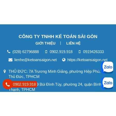
CÔNG TY TNHH KẾ TOÁN SÀI GÒN
GIỚI THIỆU
LIÊN HỆ
(028) 62796888
0902.919.918
0919426333
lienhe@ketoansaigon.net
https://ketoansaigon.net
THỦ ĐỨC: 7A Trương Minh Giảng, phường Hiệp Phú, TP.
Thủ Đức, TPHCM
0902.919.918
BÌNH THẠNH: 49 Bùi Đình Túy, phường 24, quận Bình
Thạnh, TPHCM
TÂN BÌNH: 399B Trường Chinh, phường 14, quận Tân Bình,
TPHCM
Trụ sở chính: 36 Trần Thị Điệu,, Phường Phước Long B,
Thành phố Thủ Đức, TPHCM